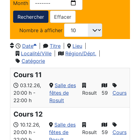
Month
Rechercher
Effacer
Nombre à afficher
Date
Titre
Lieu
Localité/Ville
Région/Dépt.
Catégorie
Cours 11
03.12.26
,
Salle des
20:00 h
-
fêtes de
Rosult
59
Cours
22:00 h
Rosult
Cours 12
10.12.26
,
Salle des
20:00 h
-
fêtes de
Rosult
59
Cours
22:00 h
Rosult