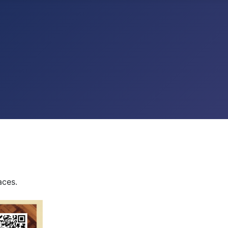
aces.