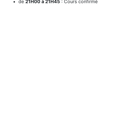
de
21H00 à 21H45
: Cours confirmé