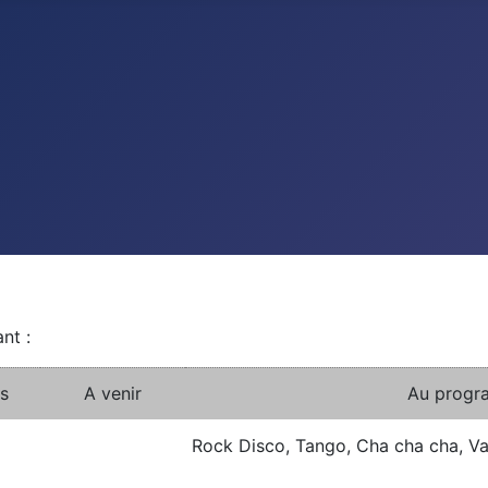
nt :
s
A venir
Au progr
Rock Disco, Tango, Cha cha cha, Val