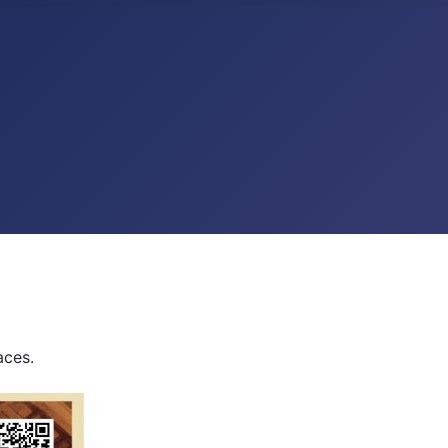
aces.