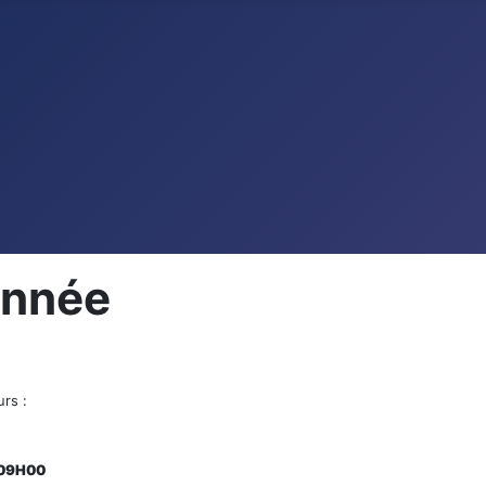
année
urs :
e 09H00