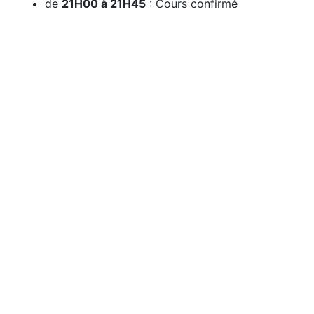
de
21H00 à 21H45
: Cours confirmé