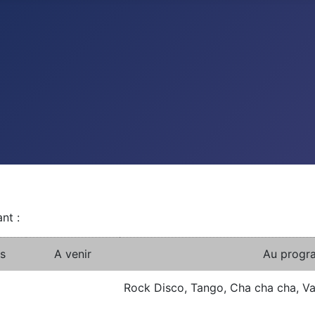
nt :
s
A venir
Au progr
Rock Disco, Tango, Cha cha cha, Val