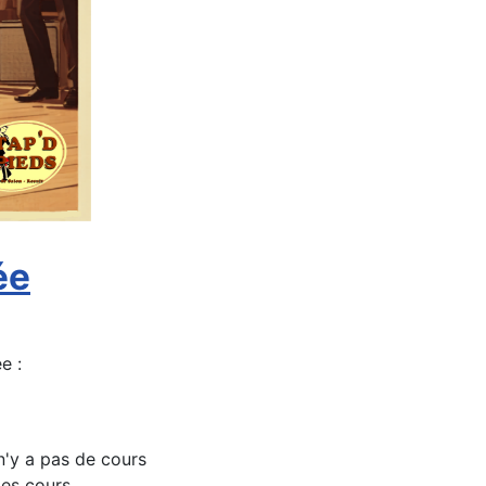
ée
e :
 n'y a pas de cours
des cours.